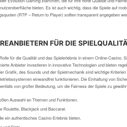
er Evolution Gaming stammen, die für ihre hohe Qualität und Fairnes
Benutzeroberfläche bieten. Es ist auch wichtig, dass die Spiele auf m
squoten (RTP – Return to Player) sollten transparent angegeben werd
REANBIETERN FÜR DIE SPIELQUALIT
olle für die Qualität und das Spielerlebnis in einem Online-Casino. Si
mierte Anbieter investieren in innovative Technologien und bieten re
der Grafik, des Sounds und der Spielmechanik sind wichtige Kriterien f
etriebssystemen einwandfrei funktionieren. Die Einhaltung von Sich
ebenfalls von großer Bedeutung, um die Fairness der Spiele zu gewährl
 großen Auswahl an Themen und Funktionen.
e Roulette, Blackjack und Baccarat.
ie ein authentisches Casino-Erlebnis bieten.
 und Slots.