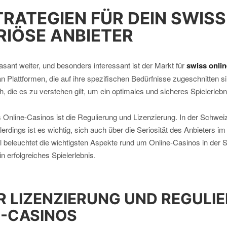
RATEGIEN FÜR DEIN SWISS
RIÖSE ANBIETER
asant weiter, und besonders interessant ist der Markt für
swiss onlin
 Plattformen, die auf ihre spezifischen Bedürfnisse zugeschnitten s
 die es zu verstehen gilt, um ein optimales und sicheres Spielerlebn
 Online-Casinos ist die Regulierung und Lizenzierung. In der Schweiz
lerdings ist es wichtig, sich auch über die Seriosität des Anbieters 
el beleuchtet die wichtigsten Aspekte rund um Online-Casinos in der 
in erfolgreiches Spielerlebnis.
R LIZENZIERUNG UND REGULI
E-CASINOS