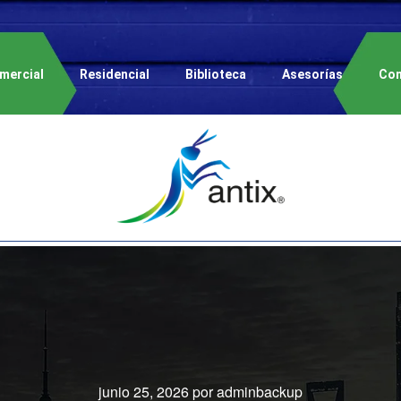
mercial
Residencial
Biblioteca
Asesorías
Con
junio 25, 2026
por
adminbackup