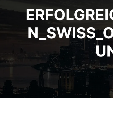
ERFOLGREI
N_SWISS_O
U