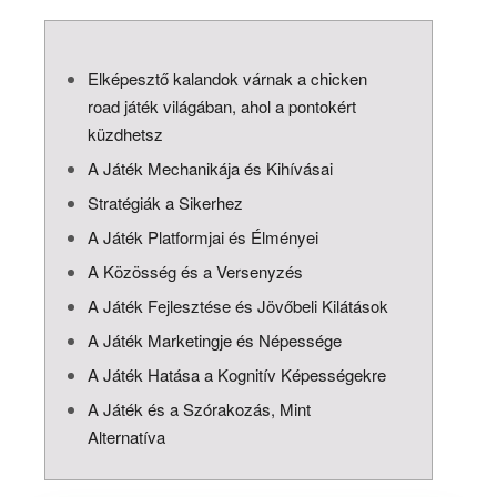
Elképesztő kalandok várnak a chicken
road játék világában, ahol a pontokért
küzdhetsz
A Játék Mechanikája és Kihívásai
Stratégiák a Sikerhez
A Játék Platformjai és Élményei
A Közösség és a Versenyzés
A Játék Fejlesztése és Jövőbeli Kilátások
A Játék Marketingje és Népessége
A Játék Hatása a Kognitív Képességekre
A Játék és a Szórakozás, Mint
Alternatíva