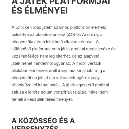
A JÁTÉK PLATFORMJAI
ÉS ÉLMÉNYEI
A „chicken road játék” számos platformon elérhető,
beleértve az okostelefonokat (iOS és Android), a
böngészőket és a letölthető alkalmazásokat. A
különböző platformokon a játék grafikai megjelenése és
kezelhetősége némileg eltérhet, de az alapvető
játékmenet mindenhol ugyanaz. A mobil verziók
általában érintésvezérelt irányítást kínálnak, míg a
böngészőben játszható változatok egérrel vagy
billentyűzettel irányíthatók. A játék egyszerű grafikai
stílusa ellenére sokan vonzónak találják, mivel nem
terheli a készülék teljesítményét.
A KÖZÖSSÉG ÉS A
VERSENYZÉS