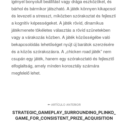
igényel bonyolult beállítást vagy drága eszközöket, és
bárhol és bármikor játszható. A játék könnyen kikapcsol
és levezeti a stresszt, miközben szórakoztat és fejleszti
a kognitív képességeket. A játék rövid, dinamikus
játékmenete tökéletes választás a rövid szünetekben
vagy a várakozás közben. A játék közösségébe való
bekapcsolódás lehetőséget nyújt új barátok szerzésére
és a közös szórakozásra. A „chicken road játék” nem
csupán egy játék, hanem egy szórakoztató és fejlesztő
elfoglaltság, amely minden korosztály számára
megfelelő lehet.
ARTÍCULO ANTERIOR
STRATEGIC_GAMEPLAY_SURROUNDING_PLINKO_
GAME_FOR_CONSISTENT_PRIZE_ACQUISITION