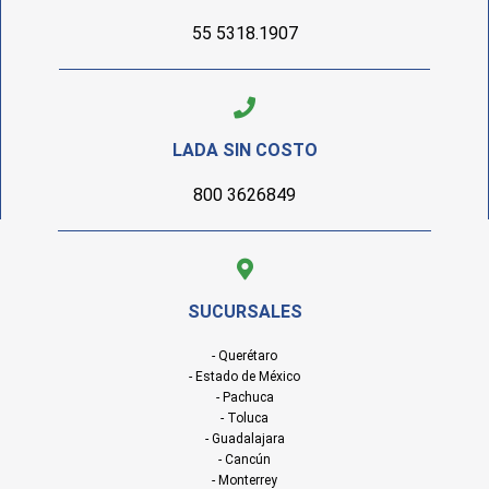
55 5318.1907
LADA SIN COSTO
800 3626849
SUCURSALES
- Querétaro
- Estado de México
- Pachuca
- Toluca
- Guadalajara
- Cancún
- Monterrey