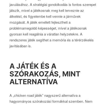
javulásához. A stratégiai gondolkodás is fontos szerepet
játszik, mivel a játékosnak meg kell terveznie az
átkelést, és figyelembe kell vennie a járművek
mozgását. A játék emellett fejlesztheti a
problémamegoldó képességet, mivel a játékosnak
gyorsan kell reagálnia a váratlan helyzetekre. A
rendszeres játék segíthet a memória és a térérzékelés
javításában is.
A JÁTÉK ÉS A
SZÓRAKOZÁS, MINT
ALTERNATÍVA
A „chicken road játék” nagyszerű alternatíva a
hagyományos szórakozási formákkal szemben. Nem