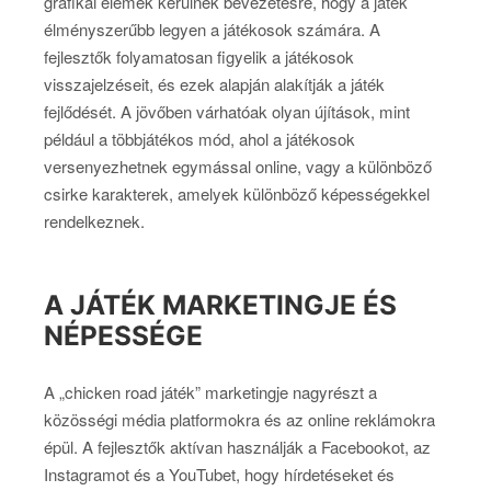
grafikai elemek kerülnek bevezetésre, hogy a játék
élményszerűbb legyen a játékosok számára. A
fejlesztők folyamatosan figyelik a játékosok
visszajelzéseit, és ezek alapján alakítják a játék
fejlődését. A jövőben várhatóak olyan újítások, mint
például a többjátékos mód, ahol a játékosok
versenyezhetnek egymással online, vagy a különböző
csirke karakterek, amelyek különböző képességekkel
rendelkeznek.
A JÁTÉK MARKETINGJE ÉS
NÉPESSÉGE
A „chicken road játék” marketingje nagyrészt a
közösségi média platformokra és az online reklámokra
épül. A fejlesztők aktívan használják a Facebookot, az
Instagramot és a YouTubet, hogy hírdetéseket és