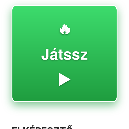
🔥
Játssz
▶️