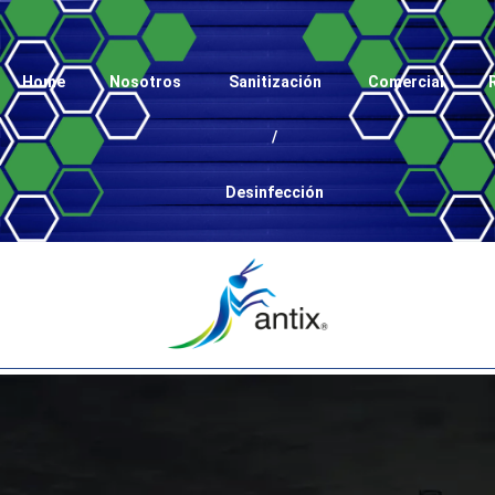
Home
Nosotros
Sanitización
Comercial
/
Desinfección