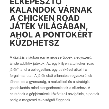
ELKÉPESZTŐ
KALANDOK VÁRNAK
A CHICKEN ROAD
JÁTÉK VILÁGÁBAN,
AHOL A PONTOKÉRT
KÜZDHETSZ
A digitális világban egyre népszerűbbek a egyszerű,
ámde addiktív játékok. Az egyik ilyen a „chicken road
játék”, ahol a cél egyetlen: egy csirkével átkelni a
forgalmas utat. A játék első pillanatban egyszerűnek
tűnhet, de a gyorsaság, a reakcióidő és a stratégiai
gondolkodás mind elengedhetetlenek a sikerhez. A
csirkének a gépjárművek között kell navigálnia, a pontok
pedig a megteszi távolságtól függenek.