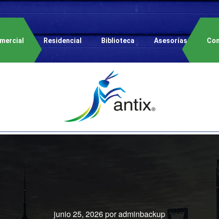
mercial
Residencial
Biblioteca
Asesorías
Con
junio 25, 2026
por
adminbackup