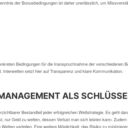
nntnis der Bonusbedingungen ist daher unerlässlich, um Missvers
nkreten Bedingungen für die Inanspruchnahme der verschiedenen Bo
t. Interwetten setzt hier auf Transparenz und klare Kommunikation.
OMANAGEMENT ALS SCHLÜSSE
rzichtbarer Bestandteil jeder erfolgreichen Wettstrategie. Es geht d
ist, nur Geld zu wetten, dessen Verlust man sich leisten kann. Zudem
e Wetten verteilen. Eine weitere Möglichkeit, das Risiko zu minimiere