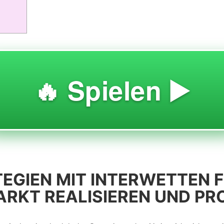
🔥 Spielen ▶️
TEGIEN MIT INTERWETTEN 
KT REALISIEREN UND PRO