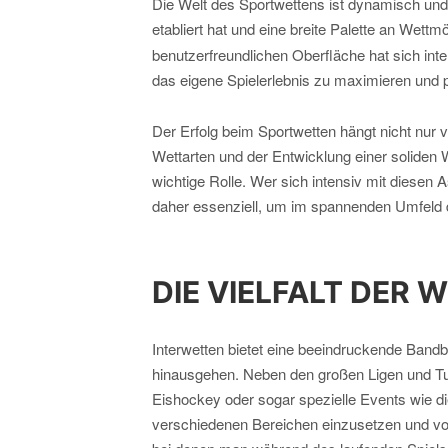
Die Welt des Sportwettens ist dynamisch und e
etabliert hat und eine breite Palette an Wettmö
benutzerfreundlichen Oberfläche hat sich in
das eigene Spielerlebnis zu maximieren und 
Der Erfolg beim Sportwetten hängt nicht nur
Wettarten und der Entwicklung einer soliden
wichtige Rolle. Wer sich intensiv mit diesen
daher essenziell, um im spannenden Umfeld de
DIE VIELFALT DER 
Interwetten bietet eine beeindruckende Bandbr
hinausgehen. Neben den großen Ligen und Tur
Eishockey oder sogar spezielle Events wie di
verschiedenen Bereichen einzusetzen und von 