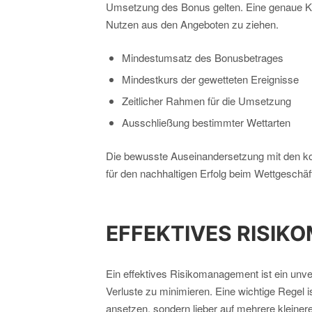
Umsetzung des Bonus gelten. Eine genaue Ke
Nutzen aus den Angeboten zu ziehen.
Mindestumsatz des Bonusbetrages
Mindestkurs der gewetteten Ereignisse
Zeitlicher Rahmen für die Umsetzung
Ausschließung bestimmter Wettarten
Die bewusste Auseinandersetzung mit den ko
für den nachhaltigen Erfolg beim Wettgeschäf
EFFEKTIVES RISIK
Ein effektives Risikomanagement ist ein unve
Verluste zu minimieren. Eine wichtige Regel 
ansetzen, sondern lieber auf mehrere kleiner