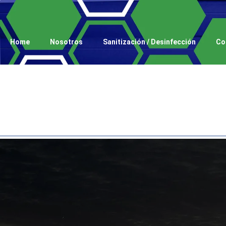
Home
Nosotros
Sanitización / Desinfección
Co