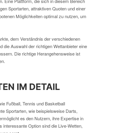
n. Eine Plattform, die sich in diesem Bereich
igen Sportarten, attraktiven Quoten und einer
ebotenen Möglichkeiten optimal zu nutzen, um
ärkte, dem Verständnis der verschiedenen
 die Auswahl der richtigen Wettanbieter eine
essern. Die richtige Herangehensweise ist
en.
EN IM DETAIL
wie Fußball, Tennis und Basketball
e Sportarten, wie beispielsweise Darts,
möglicht es den Nutzern, ihre Expertise in
 interessante Option sind die Live-Wetten,