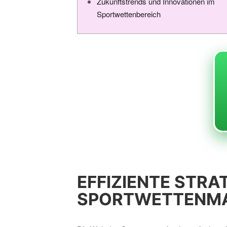
Zukunftstrends und Innovationen im
Sportwettenbereich
EFFIZIENTE STRA
SPORTWETTENMAR