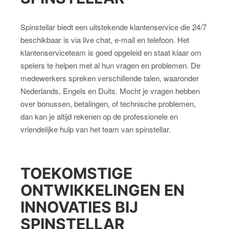
Spinstellar biedt een uitstekende klantenservice die 24/7
beschikbaar is via live chat, e-mail en telefoon. Het
klantenserviceteam is goed opgeleid en staat klaar om
spelers te helpen met al hun vragen en problemen. De
medewerkers spreken verschillende talen, waaronder
Nederlands, Engels en Duits. Mocht je vragen hebben
over bonussen, betalingen, of technische problemen,
dan kan je altijd rekenen op de professionele en
vriendelijke hulp van het team van spinstellar.
TOEKOMSTIGE
ONTWIKKELINGEN EN
INNOVATIES BIJ
SPINSTELLAR