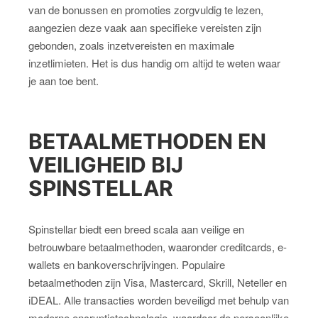
van de bonussen en promoties zorgvuldig te lezen,
aangezien deze vaak aan specifieke vereisten zijn
gebonden, zoals inzetvereisten en maximale
inzetlimieten. Het is dus handig om altijd te weten waar
je aan toe bent.
BETAALMETHODEN EN
VEILIGHEID BIJ
SPINSTELLAR
Spinstellar biedt een breed scala aan veilige en
betrouwbare betaalmethoden, waaronder creditcards, e-
wallets en bankoverschrijvingen. Populaire
betaalmethoden zijn Visa, Mastercard, Skrill, Neteller en
iDEAL. Alle transacties worden beveiligd met behulp van
moderne encryptietechnologie, waardoor de persoonlijke