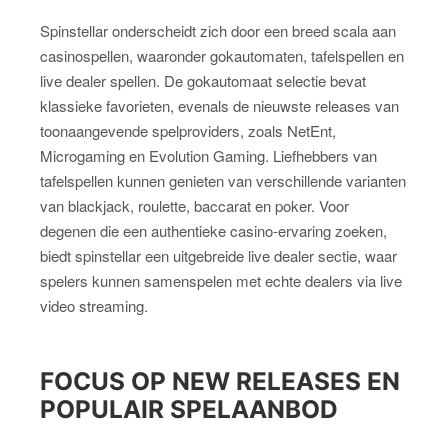
Spinstellar onderscheidt zich door een breed scala aan
casinospellen, waaronder gokautomaten, tafelspellen en
live dealer spellen. De gokautomaat selectie bevat
klassieke favorieten, evenals de nieuwste releases van
toonaangevende spelproviders, zoals NetEnt,
Microgaming en Evolution Gaming. Liefhebbers van
tafelspellen kunnen genieten van verschillende varianten
van blackjack, roulette, baccarat en poker. Voor
degenen die een authentieke casino-ervaring zoeken,
biedt spinstellar een uitgebreide live dealer sectie, waar
spelers kunnen samenspelen met echte dealers via live
video streaming.
FOCUS OP NEW RELEASES EN
POPULAIR SPELAANBOD