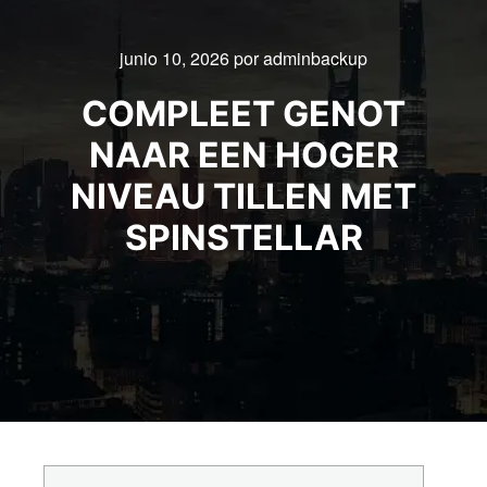
junio 10, 2026
por
adminbackup
COMPLEET GENOT
NAAR EEN HOGER
NIVEAU TILLEN MET
SPINSTELLAR