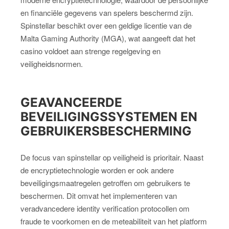
en financiële gegevens van spelers beschermd zijn.
Spinstellar beschikt over een geldige licentie van de
Malta Gaming Authority (MGA), wat aangeeft dat het
casino voldoet aan strenge regelgeving en
veiligheidsnormen.
GEAVANCEERDE
BEVEILIGINGSSYSTEMEN EN
GEBRUIKERSBESCHERMING
De focus van spinstellar op veiligheid is prioritair. Naast
de encryptietechnologie worden er ook andere
beveiligingsmaatregelen getroffen om gebruikers te
beschermen. Dit omvat het implementeren van
veradvancedere identity verification protocollen om
fraude te voorkomen en de meteabiliteit van het platform