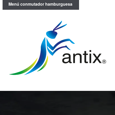
Menú conmutador hamburguesa