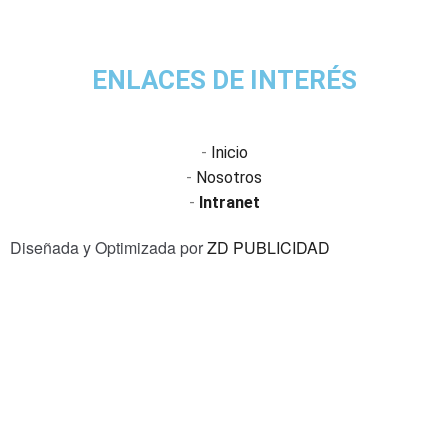
ENLACES DE INTERÉS
-
Inicio
-
Nosotros
-
Intranet
Diseñada y Optimizada por
ZD PUBLICIDAD