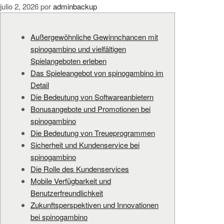
julio 2, 2026
por
adminbackup
Außergewöhnliche Gewinnchancen mit
spinogambino und vielfältigen
Spielangeboten erleben
Das Spieleangebot von spinogambino im
Detail
Die Bedeutung von Softwareanbietern
Bonusangebote und Promotionen bei
spinogambino
Die Bedeutung von Treueprogrammen
Sicherheit und Kundenservice bei
spinogambino
Die Rolle des Kundenservices
Mobile Verfügbarkeit und
Benutzerfreundlichkeit
Zukunftsperspektiven und Innovationen
bei spinogambino