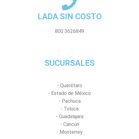
LADA SIN COSTO
800 3626849
SUCURSALES
- Querétaro
- Estado de México
- Pachuca
- Toluca
- Guadalajara
- Cancún
- Monterrey