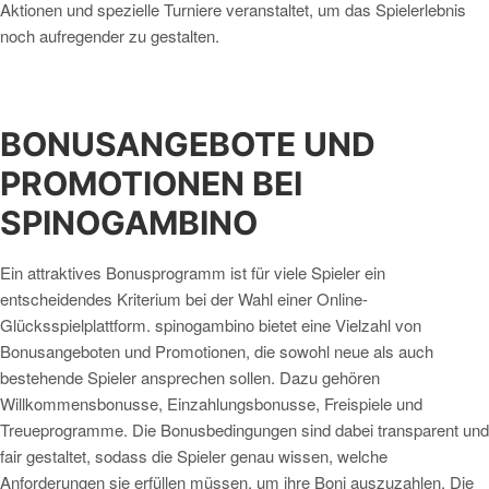
Aktionen und spezielle Turniere veranstaltet, um das Spielerlebnis
noch aufregender zu gestalten.
BONUSANGEBOTE UND
PROMOTIONEN BEI
SPINOGAMBINO
Ein attraktives Bonusprogramm ist für viele Spieler ein
entscheidendes Kriterium bei der Wahl einer Online-
Glücksspielplattform. spinogambino bietet eine Vielzahl von
Bonusangeboten und Promotionen, die sowohl neue als auch
bestehende Spieler ansprechen sollen. Dazu gehören
Willkommensbonusse, Einzahlungsbonusse, Freispiele und
Treueprogramme. Die Bonusbedingungen sind dabei transparent und
fair gestaltet, sodass die Spieler genau wissen, welche
Anforderungen sie erfüllen müssen, um ihre Boni auszuzahlen. Die