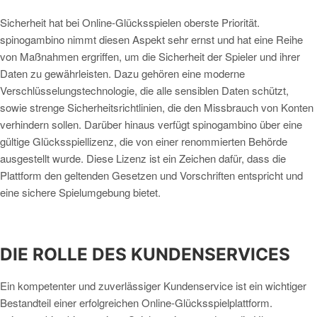
Sicherheit hat bei Online-Glücksspielen oberste Priorität.
spinogambino nimmt diesen Aspekt sehr ernst und hat eine Reihe
von Maßnahmen ergriffen, um die Sicherheit der Spieler und ihrer
Daten zu gewährleisten. Dazu gehören eine moderne
Verschlüsselungstechnologie, die alle sensiblen Daten schützt,
sowie strenge Sicherheitsrichtlinien, die den Missbrauch von Konten
verhindern sollen. Darüber hinaus verfügt spinogambino über eine
gültige Glücksspiellizenz, die von einer renommierten Behörde
ausgestellt wurde. Diese Lizenz ist ein Zeichen dafür, dass die
Plattform den geltenden Gesetzen und Vorschriften entspricht und
eine sichere Spielumgebung bietet.
DIE ROLLE DES KUNDENSERVICES
Ein kompetenter und zuverlässiger Kundenservice ist ein wichtiger
Bestandteil einer erfolgreichen Online-Glücksspielplattform.