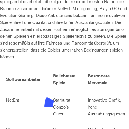
spinogambino arbeitet mit einigen der renommiertesten Namen der
Branche zusammen, darunter NetEnt, Microgaming, Play'n GO und
Evolution Gaming. Diese Anbieter sind bekannt für ihre innovativen
Spiele, ihre hohe Qualität und ihre fairen Auszahlungsquoten. Die
Zusammenarbeit mit diesen Partnern ermöglicht es spinogambino,
seinen Spielern ein erstklassiges Spielerlebnis zu bieten. Die Spiele
sind regelmäßig auf ihre Fairness und Randomität überprüft, um
sicherzustellen, dass die Spieler unter fairen Bedingungen spielen
können.
Beliebteste
Besondere
Softwareanbieter
Spiele
Merkmale
NetEnt
Starburst,
Innovative Grafik,
Gonzo’s
hohe
Quest
Auszahlungsquoten