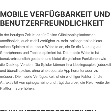
MOBILE VERFÜGBARKEIT UND
BENUTZERFREUNDLICHKEIT
In der heutigen Zeit ist es für Online-Glücksspielplattformen
unerlässlich, auch mobil verfügbar zu sein. spinogambino bietet
seinen Spielern eine mobile Website an, die für die Nutzung auf
Smartphones und Tablets optimiert ist. Die mobile Website ist
benutzerfreundlich gestaltet und bietet die gleichen Funktionen wie
die Desktop-Version. Die Spieler können ihre Lieblingsspiele jederzeit
und überall spielen, ohne eine separate App herunterladen zu
müssen. Die mobile Verfügbarkeit ist ein wichtiger Faktor für die
Attraktivität von spinogambino und trägt dazu bei, die Reichweite der
Plattform zu erhöhen.