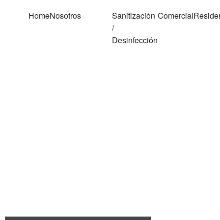
Home
Nosotros
Sanitización
Comercial
Reside
/
Desinfección