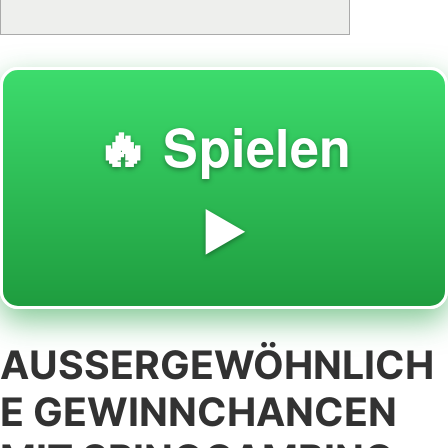
🔥 Spielen
▶️
AUSSERGEWÖHNLICHE
GEWINNCHANCEN M