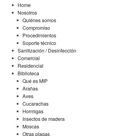
Home
Nosotros
Quiénes somos
Compromiso
Procedimientos
Soporte técnico
Sanitización / Desinfección
Comercial
Residencial
Biblioteca
Qué es MIP
Arañas
Aves
Cucarachas
Hormigas
Insectos de madera
Moscas
Otras plagas