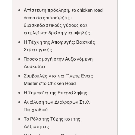
Απίστευτη πρόκληση, το chicken road
demo σας προσφέρει
διασκεδαστικούς γύρους και
ατελείωτη δράση για υψηλές
Η Τέχνη της Αποφυγής: Βασικές
Στρατηγικές
Προσαρμογή στην Αυξανόμενη
Δυσκολία
Συμβουλές για να Γίνετε Ένας
Master στο Chicken Road
Η Σημασία της Επανάληψης
Ανάλυση των Διάφορων Στυλ
Παιχνιδιού
Το Ρόλο της Τύχης και της
Δεξιότητας