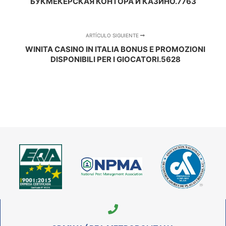
БУКМЕКЕРСКАЯ КОНТОРА И КАЗИНО.7763
ARTÍCULO SIGUIENTE
WINITA CASINO IN ITALIA BONUS E PROMOZIONI
DISPONIBILI PER I GIOCATORI.5628