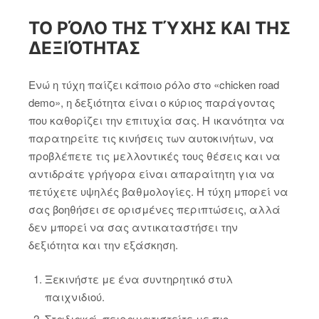
ΤΟ ΡΌΛΟ ΤΗΣ ΤΎΧΗΣ ΚΑΙ ΤΗΣ
ΔΕΞΙΌΤΗΤΑΣ
Ενώ η τύχη παίζει κάποιο ρόλο στο «chicken road
demo», η δεξιότητα είναι ο κύριος παράγοντας
που καθορίζει την επιτυχία σας. Η ικανότητα να
παρατηρείτε τις κινήσεις των αυτοκινήτων, να
προβλέπετε τις μελλοντικές τους θέσεις και να
αντιδράτε γρήγορα είναι απαραίτητη για να
πετύχετε υψηλές βαθμολογίες. Η τύχη μπορεί να
σας βοηθήσει σε ορισμένες περιπτώσεις, αλλά
δεν μπορεί να σας αντικαταστήσει την
δεξιότητα και την εξάσκηση.
Ξεκινήστε με ένα συντηρητικό στυλ
παιχνιδιού.
Σταδιακά, πειραματιστείτε με πιο