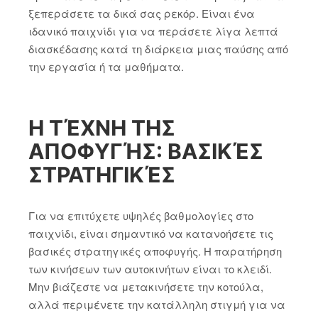
ξεπεράσετε τα δικά σας ρεκόρ. Είναι ένα
ιδανικό παιχνίδι για να περάσετε λίγα λεπτά
διασκέδασης κατά τη διάρκεια μιας παύσης από
την εργασία ή τα μαθήματα.
Η ΤΈΧΝΗ ΤΗΣ
ΑΠΟΦΥΓΉΣ: ΒΑΣΙΚΈΣ
ΣΤΡΑΤΗΓΙΚΈΣ
Για να επιτύχετε υψηλές βαθμολογίες στο
παιχνίδι, είναι σημαντικό να κατανοήσετε τις
βασικές στρατηγικές αποφυγής. Η παρατήρηση
των κινήσεων των αυτοκινήτων είναι το κλειδί.
Μην βιάζεστε να μετακινήσετε την κοτούλα,
αλλά περιμένετε την κατάλληλη στιγμή για να