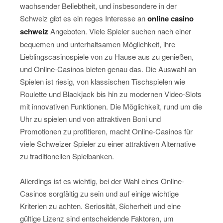
wachsender Beliebtheit, und insbesondere in der
Schweiz gibt es ein reges Interesse an
online casino
schweiz
Angeboten. Viele Spieler suchen nach einer
bequemen und unterhaltsamen Möglichkeit, ihre
Lieblingscasinospiele von zu Hause aus zu genießen,
und Online-Casinos bieten genau das. Die Auswahl an
Spielen ist riesig, von klassischen Tischspielen wie
Roulette und Blackjack bis hin zu modernen Video-Slots
mit innovativen Funktionen. Die Möglichkeit, rund um die
Uhr zu spielen und von attraktiven Boni und
Promotionen zu profitieren, macht Online-Casinos für
viele Schweizer Spieler zu einer attraktiven Alternative
zu traditionellen Spielbanken.
Allerdings ist es wichtig, bei der Wahl eines Online-
Casinos sorgfältig zu sein und auf einige wichtige
Kriterien zu achten. Seriosität, Sicherheit und eine
gültige Lizenz sind entscheidende Faktoren, um