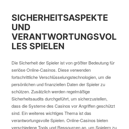
SICHERHEITSASPEKTE
UND
VERANTWORTUNGSVOL
LES SPIELEN
Die Sicherheit der Spieler ist von größter Bedeutung für
seriöse Online-Casinos. Diese verwenden
fortschrittliche Verschlüsselungstechnologien, um die
persönlichen und finanziellen Daten der Spieler zu
schützen. Zusätzlich werden regelmäßige
Sicherheitsaudits durchgeführt, um sicherzustellen,
dass die Systeme des Casinos vor Angriffen geschützt
sind. Ein weiteres wichtiges Thema ist das
verantwortungsvolle Spielen. Online-Casinos bieten
verschiedene Tools und Ressourcen an, um Spielern zu