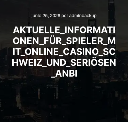
junio 25, 2026
por
adminbackup
AKTUELLE_INFORMATI
ONEN_FÜR_SPIELER_M
IT_ONLINE_CASINO_SC
HWEIZ_UND_SERIÖSEN
_ANBI