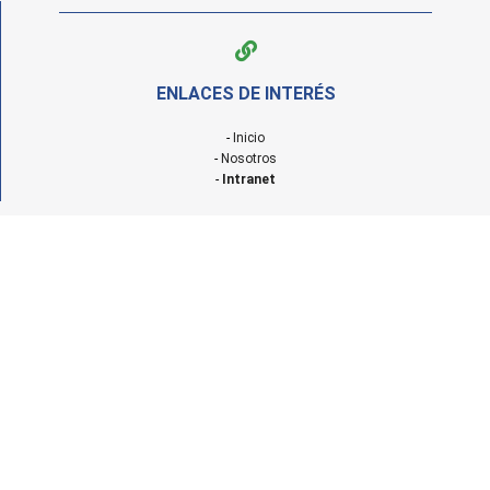
ENLACES DE INTERÉS
-
Inicio
-
Nosotros
-
Intranet