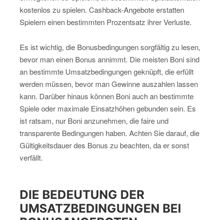
kostenlos zu spielen. Cashback-Angebote erstatten
Spielern einen bestimmten Prozentsatz ihrer Verluste.
Es ist wichtig, die Bonusbedingungen sorgfältig zu lesen,
bevor man einen Bonus annimmt. Die meisten Boni sind
an bestimmte Umsatzbedingungen geknüpft, die erfüllt
werden müssen, bevor man Gewinne auszahlen lassen
kann. Darüber hinaus können Boni auch an bestimmte
Spiele oder maximale Einsatzhöhen gebunden sein. Es
ist ratsam, nur Boni anzunehmen, die faire und
transparente Bedingungen haben. Achten Sie darauf, die
Gültigkeitsdauer des Bonus zu beachten, da er sonst
verfällt.
DIE BEDEUTUNG DER
UMSATZBEDINGUNGEN BEI