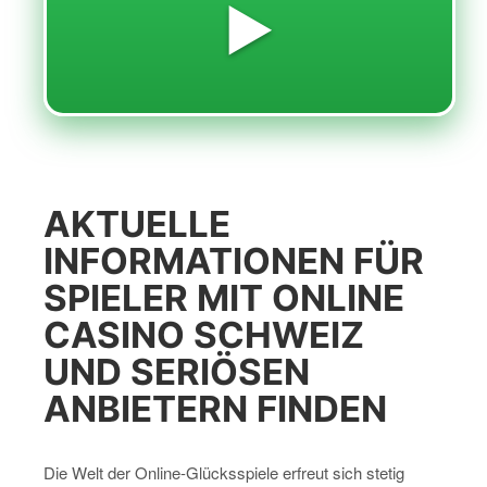
▶️
AKTUELLE
INFORMATIONEN FÜR
SPIELER MIT ONLINE
CASINO SCHWEIZ
UND SERIÖSEN
ANBIETERN FINDEN
Die Welt der Online-Glücksspiele erfreut sich stetig