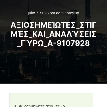
julio 7, 2026
por
adminbackup
ΑΞΙΟΣΗΜΕΊΩΤΕΣ_ΣΤΙΓ
ΜΈΣ_ΚΑΙ_ΑΝΑΛΎΣΕΙΣ
_ΓΎΡΩ_Α-9107928
Αξιοσημείωτες στιγμές και