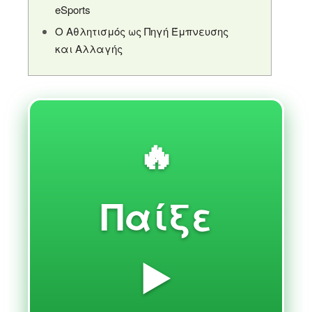
eSports
Ο Αθλητισμός ως Πηγή Έμπνευσης
και Αλλαγής
🔥
Παίξε
▶️