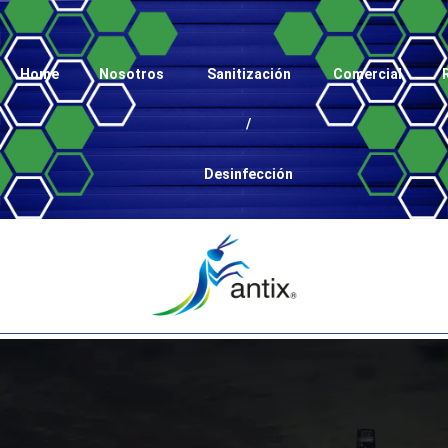
Home
Nosotros
Sanitización
Comercial
/
Desinfección