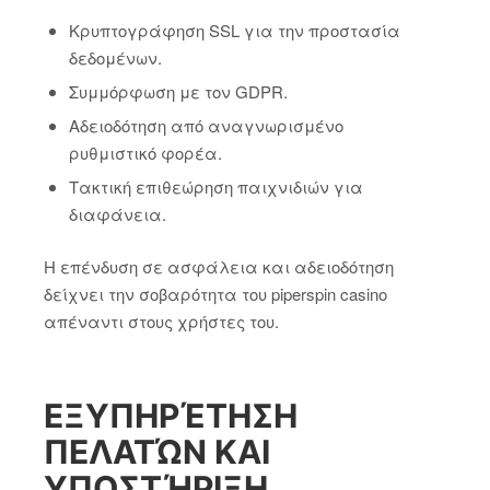
Κρυπτογράφηση SSL για την προστασία
δεδομένων.
Συμμόρφωση με τον GDPR.
Αδειοδότηση από αναγνωρισμένο
ρυθμιστικό φορέα.
Τακτική επιθεώρηση παιχνιδιών για
διαφάνεια.
Η επένδυση σε ασφάλεια και αδειοδότηση
δείχνει την σοβαρότητα του piperspin casino
απέναντι στους χρήστες του.
ΕΞΥΠΗΡΈΤΗΣΗ
ΠΕΛΑΤΏΝ ΚΑΙ
ΥΠΟΣΤΉΡΙΞΗ