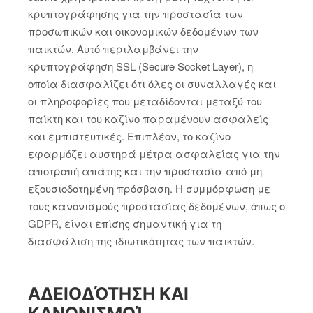
κρυπτογράφησης για την προστασία των
προσωπικών και οικονομικών δεδομένων των
παικτών. Αυτό περιλαμβάνει την
κρυπτογράφηση SSL (Secure Socket Layer), η
οποία διασφαλίζει ότι όλες οι συναλλαγές και
οι πληροφορίες που μεταδίδονται μεταξύ του
παίκτη και του καζίνο παραμένουν ασφαλείς
και εμπιστευτικές. Επιπλέον, το καζίνο
εφαρμόζει αυστηρά μέτρα ασφαλείας για την
αποτροπή απάτης και την προστασία από μη
εξουσιοδοτημένη πρόσβαση. Η συμμόρφωση με
τους κανονισμούς προστασίας δεδομένων, όπως ο
GDPR, είναι επίσης σημαντική για τη
διασφάλιση της ιδιωτικότητας των παικτών.
ΑΔΕΙΟΔΌΤΗΣΗ ΚΑΙ