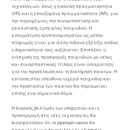
τεχνολογιών, όπως η εικονική πραγματικότητα
(VR) και η επαυξημένη πραγματικότητα (AR), για
την παροχή μιας πιο συναρπαστικής και
ρεαλιστικής εμπειρίας παιχνιδιού. Η
ενσωμάτωση κρυπτονομισμάτων ως μέσου
πληρωμής είναι μια άλλη πιθανή εξέλιξη, καθώς
η δημοτικότητά τους αυξάνεται. Επιπλέον, η
ενίσχυση της προσφοράς παιχνιδιών με νέους
και συναρπαστικούς τίτλους είναι απαραίτητη
για την προσέλκυση και τη διατήρηση παικτών. Η
εστίαση στην υπεύθυνη τυχερά παιχνίδια και
την προστασία των παικτών θα παραμείνει
επίσης ένα σημαντικό θέμα.
Η διαρκής βελτίωση των υπηρεσιών και η
προσαρμογή στις νέες τεχνολογίες θα
διασφαλίσουν ότι το piperspin casino θα
παραμείνει μια δημοφιλής και αξιόπιστη