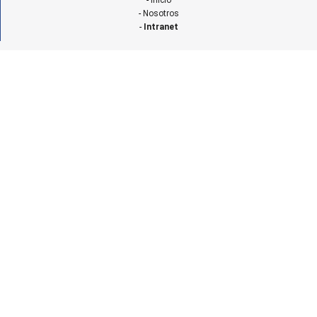
-
Inicio
-
Nosotros
-
Intranet