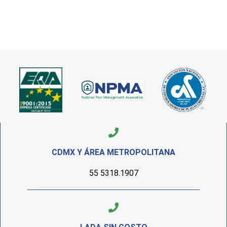
CDMX Y ÁREA METROPOLITANA
55 5318.1907