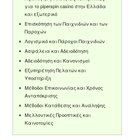
για το piperspin casino στην Ελλάδα
και εξωτερικό
Επισκόπηση των Παιχνιδιών και των
Παροχών
Λογισμικό και Πάροχοι Παιχνιδιών
Ασφάλεια και Αδειοδότηση
Αδειοδότηση και Κανονισμοί
Εξυπηρέτηση Πελατών και
Υποστήριξη
Μέθοδοι Επικοινωνίας και Χρόνος
Ανταπόκρισης
Μέθοδοι Κατάθεσης και Ανάληψης
Μελλοντικές Προοπτικές και
Καινοτομίες