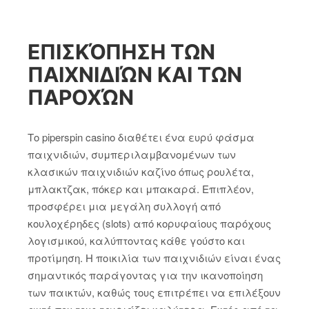
ΕΠΙΣΚΌΠΗΣΗ ΤΩΝ
ΠΑΙΧΝΙΔΙΏΝ ΚΑΙ ΤΩΝ
ΠΑΡΟΧΏΝ
Το piperspin casino διαθέτει ένα ευρύ φάσμα
παιχνιδιών, συμπεριλαμβανομένων των
κλασικών παιχνιδιών καζίνο όπως ρουλέτα,
μπλακτζακ, πόκερ και μπακαρά. Επιπλέον,
προσφέρει μια μεγάλη συλλογή από
κουλοχέρηδες (slots) από κορυφαίους παρόχους
λογισμικού, καλύπτοντας κάθε γούστο και
προτίμηση. Η ποικιλία των παιχνιδιών είναι ένας
σημαντικός παράγοντας για την ικανοποίηση
των παικτών, καθώς τους επιτρέπει να επιλέξουν