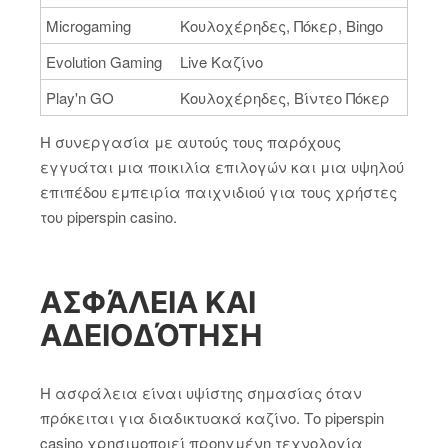
Microgaming
Κουλοχέρηδες, Πόκερ, Bingo
Evolution Gaming
Live Καζίνο
Play'n GO
Κουλοχέρηδες, Βίντεο Πόκερ
Η συνεργασία με αυτούς τους παρόχους
εγγυάται μια ποικιλία επιλογών και μια υψηλού
επιπέδου εμπειρία παιχνιδιού για τους χρήστες
του piperspin casino.
ΑΣΦΆΛΕΙΑ ΚΑΙ
ΑΔΕΙΟΔΌΤΗΣΗ
Η ασφάλεια είναι υψίστης σημασίας όταν
πρόκειται για διαδικτυακά καζίνο. Το piperspin
casino χρησιμοποιεί προηγμένη τεχνολογία