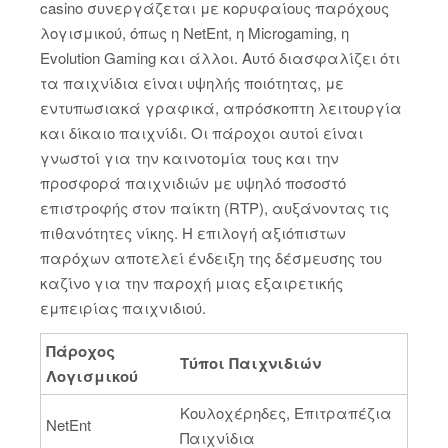
casino συνεργάζεται με κορυφαίους παρόχους
λογισμικού, όπως η NetEnt, η Microgaming, η
Evolution Gaming και άλλοι. Αυτό διασφαλίζει ότι
τα παιχνίδια είναι υψηλής ποιότητας, με
εντυπωσιακά γραφικά, απρόσκοπτη λειτουργία
και δίκαιο παιχνίδι. Οι πάροχοι αυτοί είναι
γνωστοί για την καινοτομία τους και την
προσφορά παιχνιδιών με υψηλό ποσοστό
επιστροφής στον παίκτη (RTP), αυξάνοντας τις
πιθανότητες νίκης. Η επιλογή αξιόπιστων
παρόχων αποτελεί ένδειξη της δέσμευσης του
καζίνο για την παροχή μιας εξαιρετικής
εμπειρίας παιχνιδιού.
Πάροχος
Τύποι Παιχνιδιών
Λογισμικού
Κουλοχέρηδες, Επιτραπέζια
NetEnt
Παιχνίδια